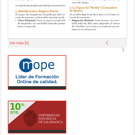
Anterior
Ver más [+]
Sigu