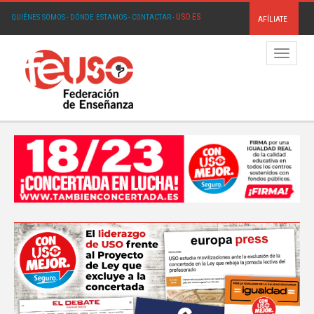
USO.ES
QUIÉNES SOMOS
·
DÓNDE ESTAMOS
·
CONTACTAR
·
AFÍLIATE
Menú