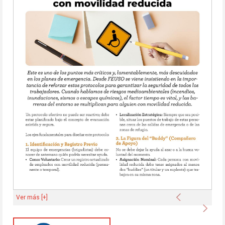
Anterior
Ver más [+]
Sigu