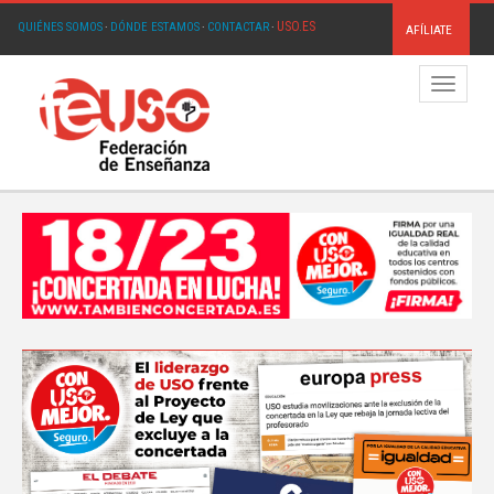
USO.ES
QUIÉNES SOMOS
·
DÓNDE ESTAMOS
·
CONTACTAR
·
AFÍLIATE
Menú