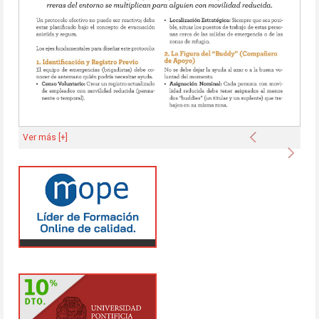
Anterior
Ver más [+]
Sigu