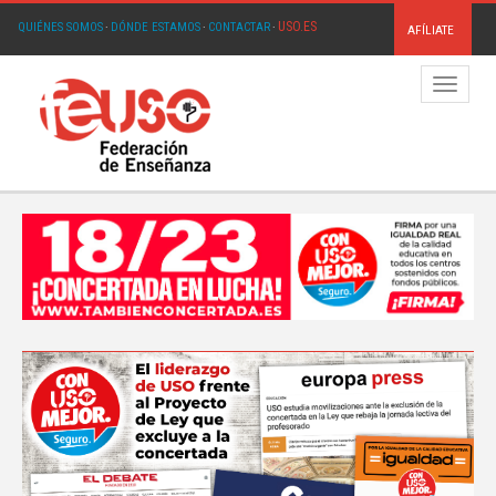
USO.ES
QUIÉNES SOMOS
·
DÓNDE ESTAMOS
·
CONTACTAR
·
AFÍLIATE
Menú