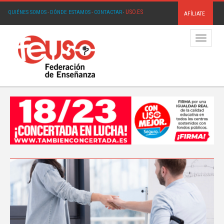
USO.ES
QUIÉNES SOMOS
·
DÓNDE ESTAMOS
·
CONTACTAR
·
AFÍLIATE
Menú