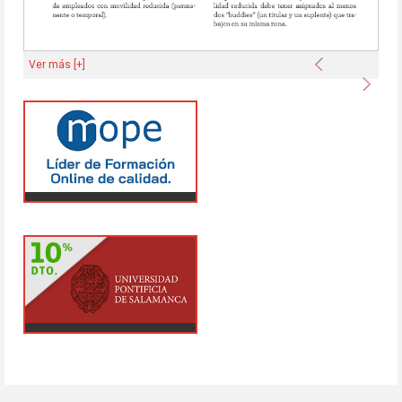
Anterior
Ver más [+]
Sigu