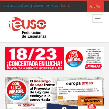
USO.ES
QUIÉNES SOMOS
·
DÓNDE ESTAMOS
·
CONTACTAR
·
AFÍLIATE
Menú