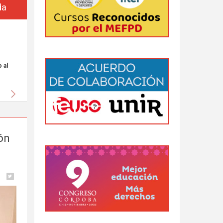
da
 al
Siguiente
ón