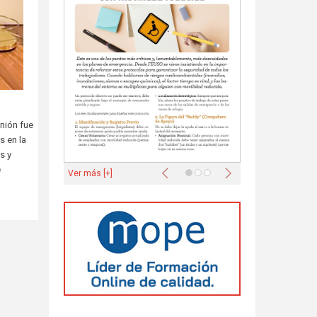
nión fue
s en la
s y
Anterior
Siguiente
e
Ver más [+]