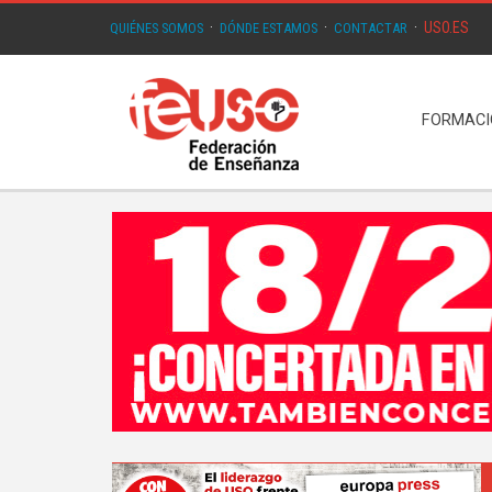
USO.ES
QUIÉNES SOMOS
·
DÓNDE ESTAMOS
·
CONTACTAR
·
FORMAC