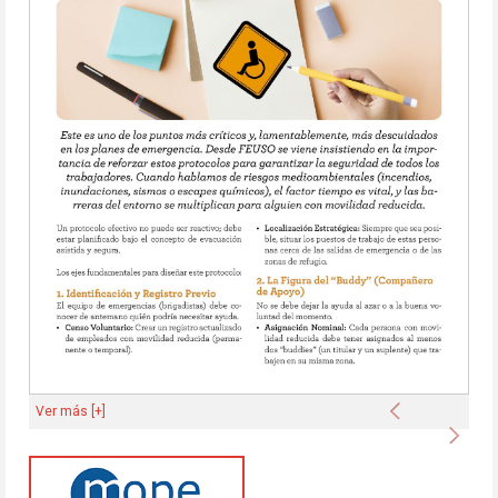
Anterior
Ver más [+]
Sigu