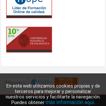
En esta web utilizamos cookies propias y de
terceros para mejorar y personalizar
nuestros servicios y facilitarte la navegación.
Aviso legal
·
Política de Cookies
·
Política de privacidad
más información aquí
Puedes obtener
.