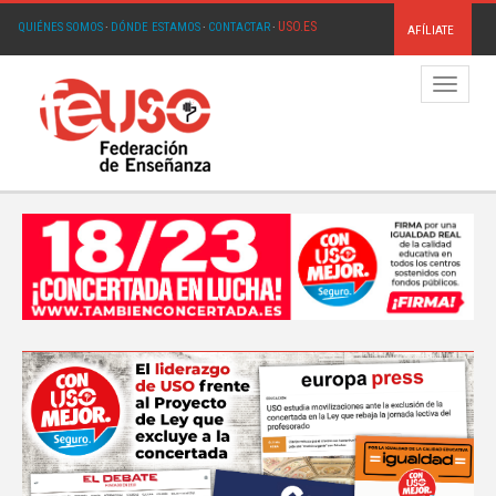
USO.ES
QUIÉNES SOMOS
·
DÓNDE ESTAMOS
·
CONTACTAR
·
AFÍLIATE
Menú