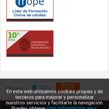
En esta web utilizamos cookies propias y de
terceros para mejorar y personalizar
nuestros servicios y facilitarte la navegación.
Aviso legal
·
Política de Cookies
·
Política de privacidad
más información aquí
Puedes obtener
.