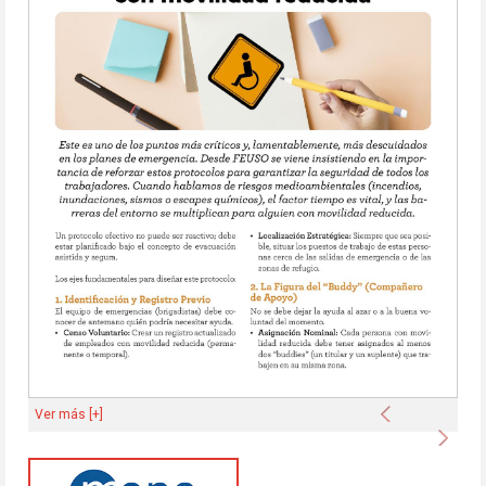
Anterior
Ver más [+]
Sigu