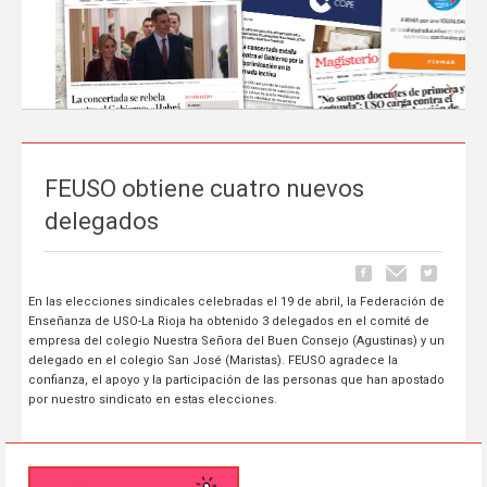
Anterior
Sigu
FEUSO obtiene cuatro nuevos
La prensa nacional se hace eco del liderazgo
delegados
de FEUSO frente al Proyecto de Ley que
excluye a la concertada
En las elecciones sindicales celebradas el 19 de abril, la Federación de
Carrusel
06 de Mayo, publicado en
Enseñanza de USO-La Rioja ha obtenido 3 delegados en el comité de
empresa del colegio Nuestra Señora del Buen Consejo (Agustinas) y un
La tramitación del Proyecto de Ley de reducción de la jornada
delegado en el colegio San José (Maristas). FEUSO agradece la
lectiva del profesorado ha comenzado a ocupar espacio en los
confianza, el apoyo y la participación de las personas que han apostado
principales medios de comunicación nacionales.
FEUSO ha sido el
por nuestro sindicato en estas elecciones.
primer sindicato en dar un paso al frente
para denunciar...