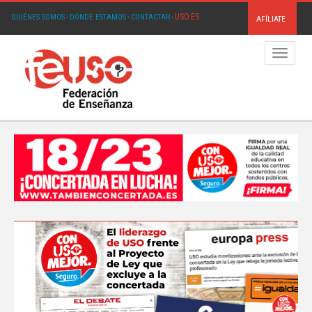
USO.ES
QUIÉNES SOMOS
·
DÓNDE ESTAMOS
·
CONTACTAR
·
AFÍLIATE
Menú