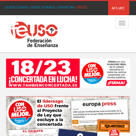
USO.ES
QUIÉNES SOMOS
·
DÓNDE ESTAMOS
·
CONTACTAR
·
AFÍLIATE
Menú