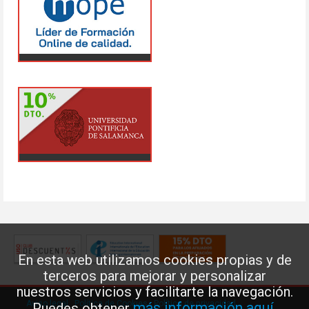
En esta web utilizamos cookies propias y de
terceros para mejorar y personalizar
nuestros servicios y facilitarte la navegación.
Aviso legal
·
Política de Cookies
·
Política de privacidad
más información aquí
Puedes obtener
.