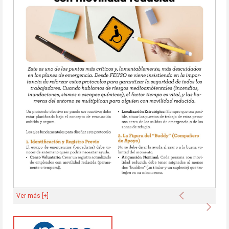
Anterior
Ver más [+]
Sigu