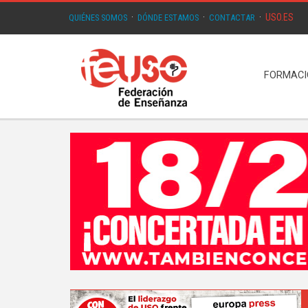
USO.ES
QUIÉNES SOMOS
·
DÓNDE ESTAMOS
·
CONTACTAR
·
FORMAC