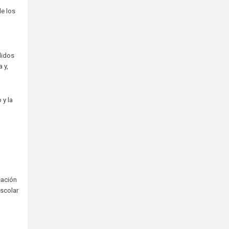
de los
didos
 y,
 y la
cación
Escolar