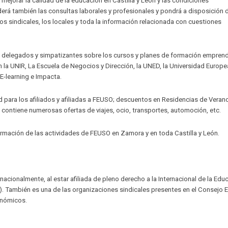
mejorar la calidad de la educación en Castilla y León y las condiciones
erá también las consultas laborales y profesionales y pondrá a disposición 
icios sindicales, los locales y toda la información relacionada con cuestiones
s, delegados y simpatizantes sobre los cursos y planes de formación empren
 la UNIR, La Escuela de Negocios y Dirección, la UNED, la Universidad Europea
E-learning e Impacta.
para los afiliados y afiliadas a FEUSO; descuentos en Residencias de Verano
contiene numerosas ofertas de viajes, ocio, transportes, automoción, etc.
rmación de las actividades de FEUSO en Zamora y en toda Castilla y León.
cionalmente, al estar afiliada de pleno derecho a la Internacional de la Edu
E.). También es una de las organizaciones sindicales presentes en el Consejo 
onómicos.