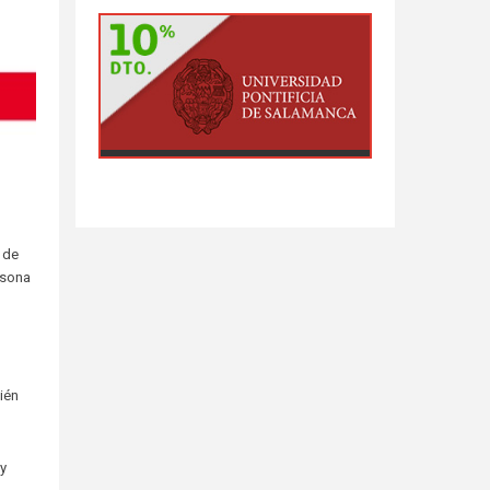
 de
rsona
ién
y