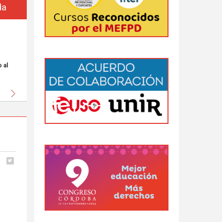
da
 al
Siguiente