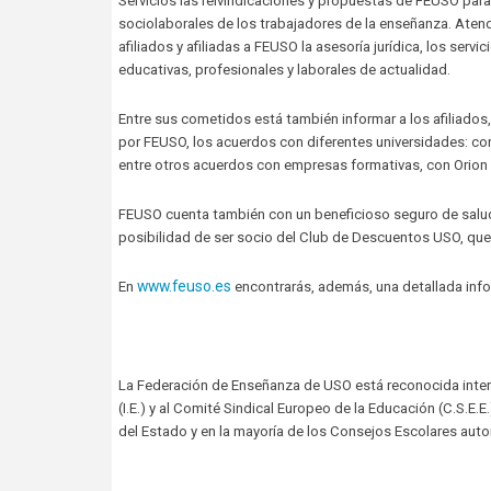
Servicios las reivindicaciones y propuestas de FEUSO para 
sociolaborales de los trabajadores de la enseñanza. Atend
afiliados y afiliadas a FEUSO la asesoría jurídica, los serv
educativas, profesionales y laborales de actualidad.
Entre sus cometidos está también informar a los afiliado
por FEUSO, los acuerdos con diferentes universidades: con
entre otros acuerdos con empresas formativas, con Orion 
FEUSO cuenta también con un beneficioso seguro de salud 
posibilidad de ser socio del Club de Descuentos USO, que 
www.feuso.es
En
encontrarás, además, una detallada info
La Federación de Enseñanza de USO está reconocida interna
(I.E.) y al Comité Sindical Europeo de la Educación (C.S.E.
del Estado y en la mayoría de los Consejos Escolares aut