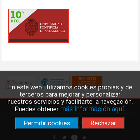
En esta web utilizamos cookies propias y de
terceros para mejorar y personalizar
nuestros servicios y facilitarte la navegación.
Aviso legal
·
Política de Cookies
·
Política de privacidad
más información aquí
Puedes obtener
.
Permitir cookies
Rechazar
Federación de Enseñanza de USO · Teléfono: 91 577 41 13 ·
Príncipe de Vergara, 13 · 7º 28001 MADRID