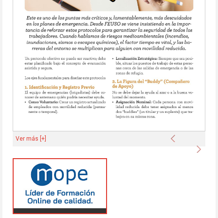
Anterior
Ver más [+]
Sigu