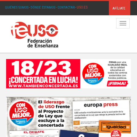
USO.ES
QUIÉNES SOMOS
·
DÓNDE ESTAMOS
·
CONTACTAR
·
AFÍLIATE
Menú