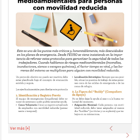
Anterior
Ver más [+]
Sigu