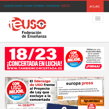
USO.ES
QUIÉNES SOMOS
·
DÓNDE ESTAMOS
·
CONTACTAR
·
AFÍLIATE
Menú