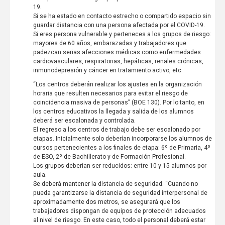
19.
Si se ha estado en contacto estrecho o compartido espacio sin
guardar distancia con una persona afectada por el COVID-19.
Si eres persona vulnerable y perteneces a los grupos de riesgo:
mayores de 60 años, embarazadas y trabajadores que
padezcan serias afecciones médicas como enfermedades
cardiovasculares, respiratorias, hepáticas, renales crónicas,
inmunodepresión y cáncer en tratamiento activo, etc.
“Los centros deberán realizar los ajustes en la organización
horaria que resulten necesarios para evitar el riesgo de
coincidencia masiva de personas” (BOE 130). Por lo tanto, en
los centros educativos la llegada y salida de los alumnos
deberá ser escalonada y controlada.
El regreso a los centros de trabajo debe ser escalonado por
etapas. Inicialmente solo deberían incorporarse los alumnos de
cursos pertenecientes a los finales de etapa: 6º de Primaria, 4º
de ESO, 2º de Bachillerato y de Formación Profesional.
Los grupos deberían ser reducidos: entre 10 y 15 alumnos por
aula.
Se deberá mantener la distancia de seguridad. “Cuando no
pueda garantizarse la distancia de seguridad interpersonal de
aproximadamente dos metros, se asegurará que los
trabajadores dispongan de equipos de protección adecuados
al nivel de riesgo. En este caso, todo el personal deberá estar