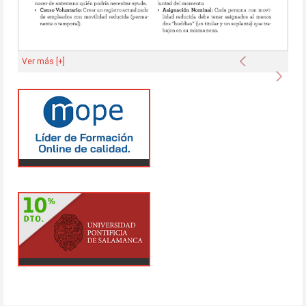
Anterior
Ver más [+]
Sigu