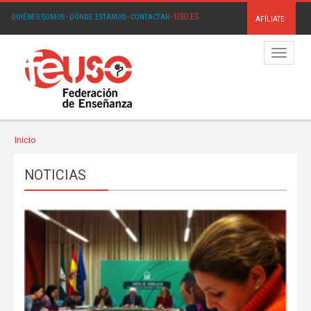
USO.ES
QUIÉNES SOMOS
·
DÓNDE ESTAMOS
·
CONTACTAR
·
AFÍLIATE
Menú
Inicio
NOTICIAS