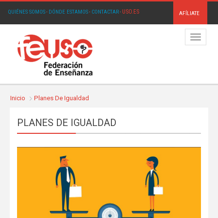
USO.ES
QUIÉNES SOMOS
·
DÓNDE ESTAMOS
·
CONTACTAR
·
AFÍLIATE
Menú
Inicio
Planes De Igualdad
PLANES DE IGUALDAD