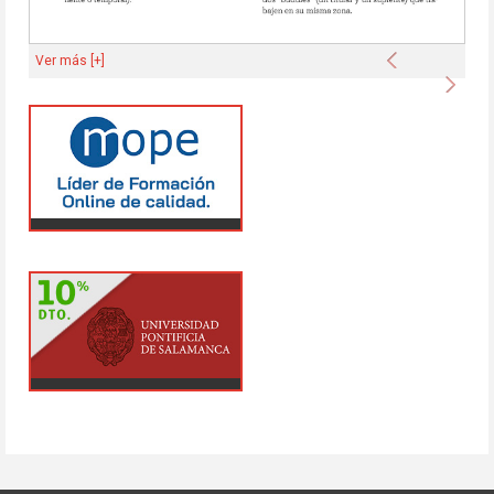
Anterior
Ver más [+]
Sigu