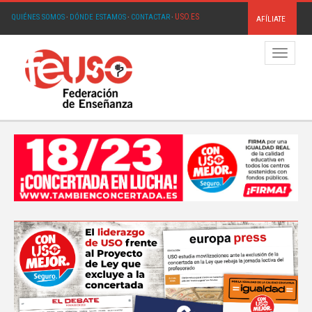
USO.ES
QUIÉNES SOMOS
·
DÓNDE ESTAMOS
·
CONTACTAR
·
AFÍLIATE
Menú