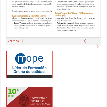
Anterior
Ver más [+]
Sigu