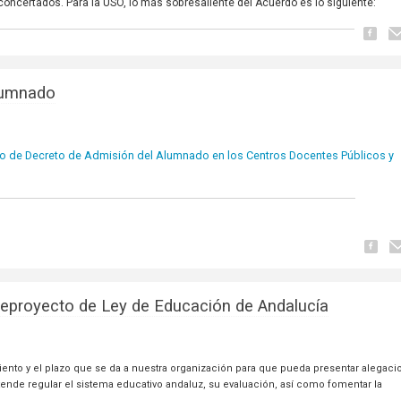
concertados. Para la USO, lo más sobresaliente del Acuerdo es lo siguiente:
lumnado
cto de Decreto de Admisión del Alumnado en los Centros Docentes Públicos y
teproyecto de Ley de Educación de Andalucía
ento y el plazo que se da a nuestra organización para que pueda presentar alegaci
nde regular el sistema educativo andaluz, su evaluación, así como fomentar la