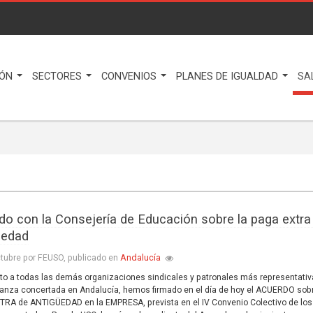
IÓN
SECTORES
CONVENIOS
PLANES DE IGUALDAD
SA
do con la Consejería de Educación sobre la paga extra
üedad
Andalucía
tubre por FEUSO, publicado en
to a todas las demás organizaciones sindicales y patronales más representati
anza concertada en Andalucía, hemos firmado en el día de hoy el ACUERDO sobr
RA de ANTIGÜEDAD en la EMPRESA, prevista en el IV Convenio Colectivo de los