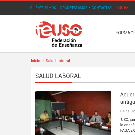
USO.ES
QUIÉNES SOMOS
·
DÓNDE ESTAMOS
·
CONTACTAR
·
FORMAC
Inicio
Salud Laboral
SALUD LABORAL
Acuer
antig
04 de Oc
USO, jun
la enseñ
PAGA EXT