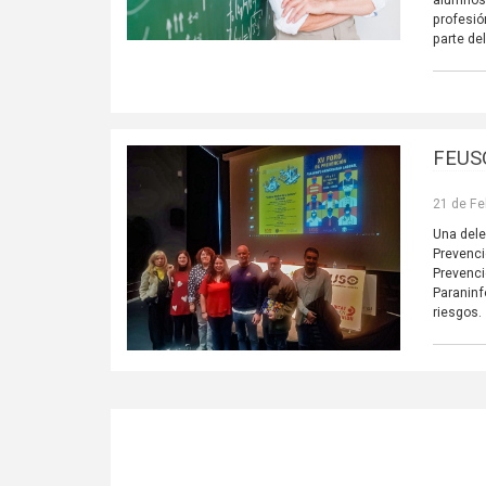
profesió
parte de
FEUSO
21 de Fe
Una dele
Prevenci
Prevenci
Paraninf
riesgos.