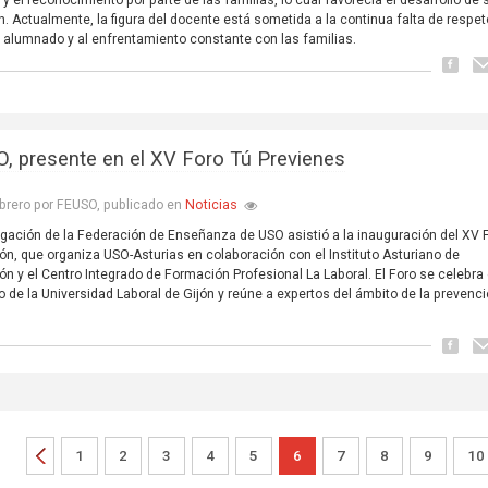
n. Actualmente, la figura del docente está sometida a la continua falta de respet
l alumnado y al enfrentamiento constante con las familias.
, presente en el XV Foro Tú Previenes
Noticias
brero por FEUSO, publicado en
gación de la Federación de Enseñanza de USO asistió a la inauguración del XV 
ón, que organiza USO-Asturias en colaboración con el Instituto Asturiano de
ón y el Centro Integrado de Formación Profesional La Laboral. El Foro se celebra 
o de la Universidad Laboral de Gijón y reúne a expertos del ámbito de la prevenc
1
2
3
4
5
6
7
8
9
10