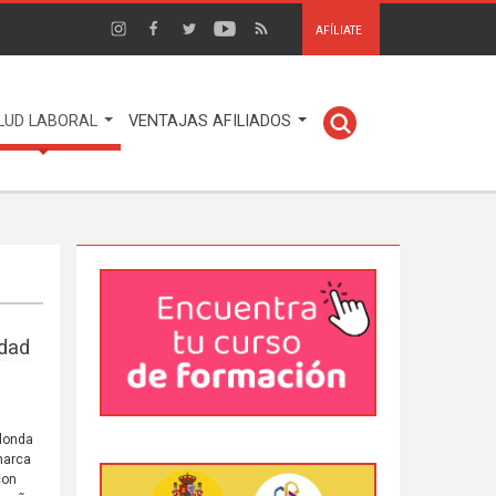
AFÍLIATE
LUD LABORAL
VENTAJAS AFILIADOS
idad
edonda
marca
con