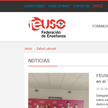
USO.ES
QUIÉNES SOMOS
·
DÓNDE ESTAMOS
·
CONTACTAR
·
FORMAC
Inicio
Salud Laboral
NOTICIAS
FEUSO
en el
26 de Ab
Delegado
sobre se
dentro d