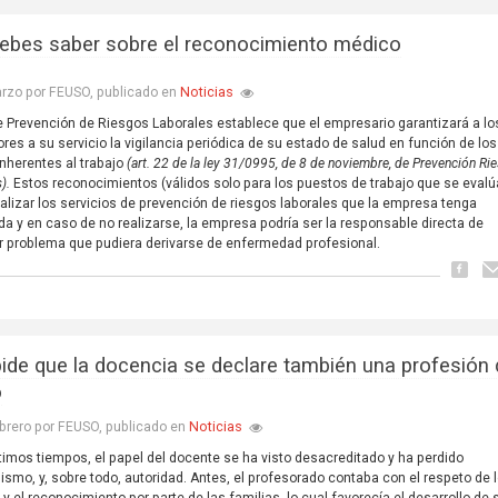
ebes saber sobre el reconocimiento médico
Noticias
rzo por FEUSO, publicado en
e Prevención de Riesgos Laborales establece que el empresario garantizará a lo
ores a su servicio la vigilancia periódica de su estado de salud en función de los
inherentes al trabajo
(art. 22 de la ley 31/0995, de 8 de noviembre, de Prevención Ri
s).
Estos reconocimientos (válidos solo para los puestos de trabajo que se evalú
alizar los servicios de prevención de riesgos laborales que la empresa tenga
da y en caso de no realizarse, la empresa podría ser la responsable directa de
r problema que pudiera derivarse de enfermedad profesional.
ide que la docencia se declare también una profesión
o
Noticias
brero por FEUSO, publicado en
ltimos tiempos, el papel del docente se ha visto desacreditado y ha perdido
ismo, y, sobre todo, autoridad. Antes, el profesorado contaba con el respeto de 
y el reconocimiento por parte de las familias, lo cual favorecía el desarrollo de 