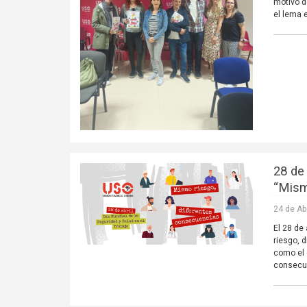
motivo d
el lema 
28 de 
“Mism
24 de Ab
El 28 de
riesgo, 
como el 
consecu