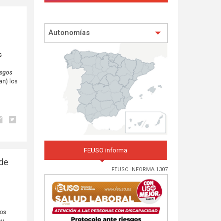
Autonomías
s
esgos
an) los
FEUSO informa
 de
FEUSO INFORMA 1307
los
su