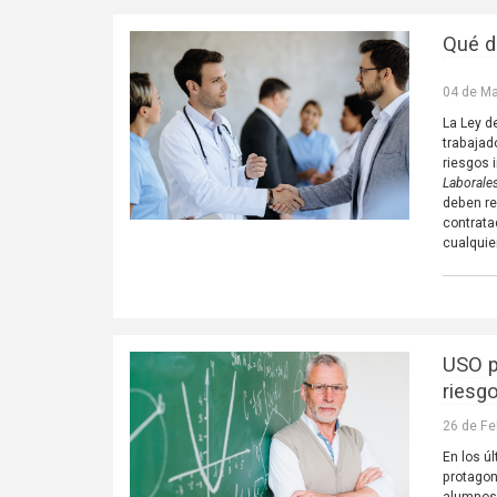
Qué d
04 de Ma
La Ley d
trabajad
riesgos 
Laborale
deben re
contrata
cualquie
USO p
riesg
26 de Fe
En los ú
protagon
alumnos 