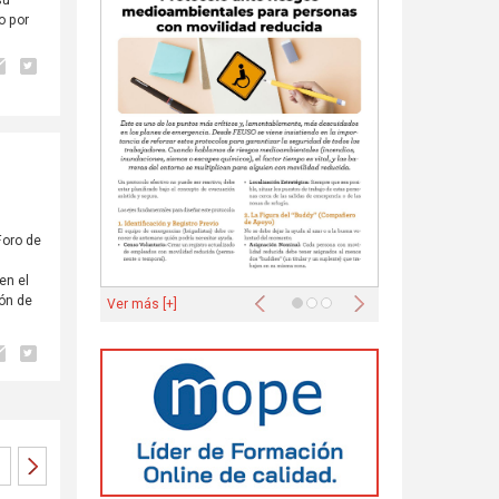
o por
Foro de
en el
Anterior
Siguiente
ión de
Ver más [+]