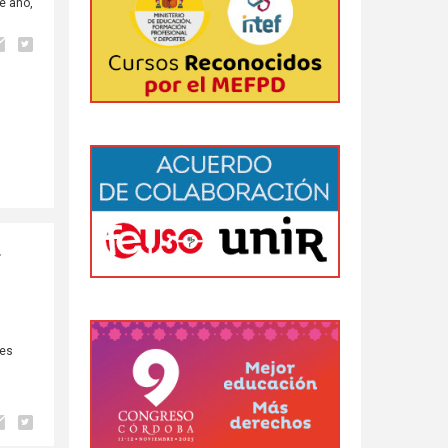
te año,
.
o
les