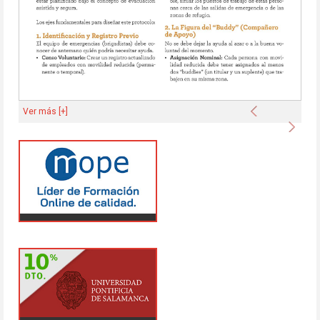
Anterior
Ver más [+]
Sigu