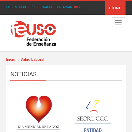
USO.ES
QUIÉNES SOMOS
·
DÓNDE ESTAMOS
·
CONTACTAR
·
AFÍLIATE
Menú
Inicio
Salud Laboral
NOTICIAS