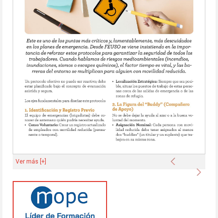
Anterior
Ver más [+]
Sigu