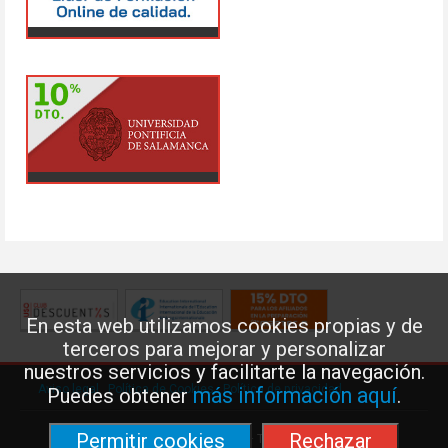
En esta web utilizamos cookies propias y de
terceros para mejorar y personalizar
nuestros servicios y facilitarte la navegación.
Aviso legal
·
Política de Cookies
·
Política de privacidad
más información aquí
Puedes obtener
.
Permitir cookies
Rechazar
Federación de Enseñanza de USO · Teléfono: 91 577 41 13 ·