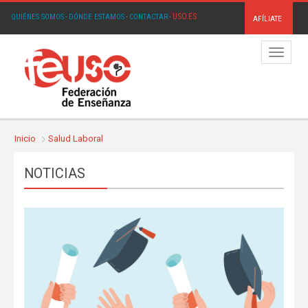
USO.ES
QUIÉNES SOMOS
·
DÓNDE ESTAMOS
·
CONTACTAR
·
AFÍLIATE
Menú
Inicio
Salud Laboral
NOTICIAS