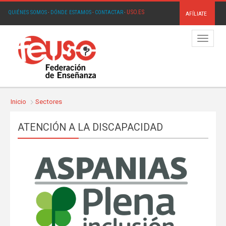
USO.ES
QUIÉNES SOMOS
·
DÓNDE ESTAMOS
·
CONTACTAR
·
AFÍLIATE
Menú
Inicio
Sectores
ATENCIÓN A LA DISCAPACIDAD