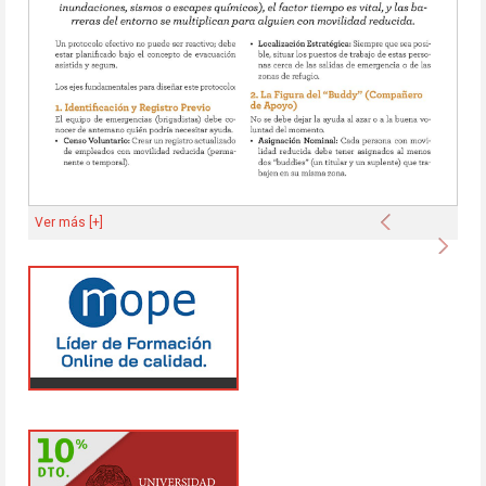
Anterior
Ver más [+]
Sigu