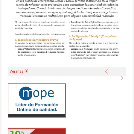
Anterior
Ver más [+]
Sigu