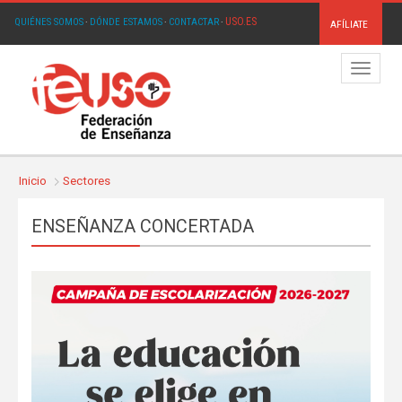
USO.ES
QUIÉNES SOMOS
·
DÓNDE ESTAMOS
·
CONTACTAR
·
AFÍLIATE
Menú
Inicio
Sectores
ENSEÑANZA CONCERTADA