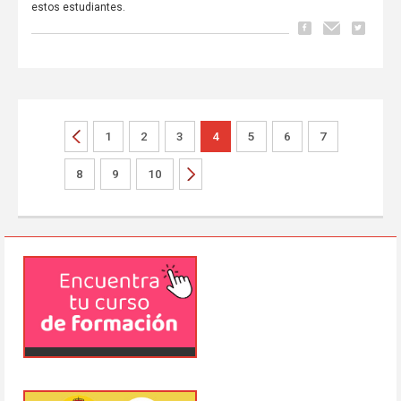
estos estudiantes.
1
2
3
4
5
6
7
8
9
10