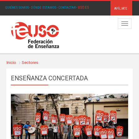
USO.ES
QUIÉNES SOMOS
·
DÓNDE ESTAMOS
·
CONTACTAR
·
AFÍLIATE
Menú
Inicio
Sectores
ENSEÑANZA CONCERTADA