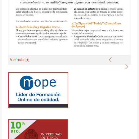
Anterior
Ver más [+]
Sigu