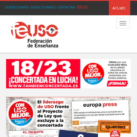
USO.ES
QUIÉNES SOMOS
·
DÓNDE ESTAMOS
·
CONTACTAR
·
AFÍLIATE
Menú