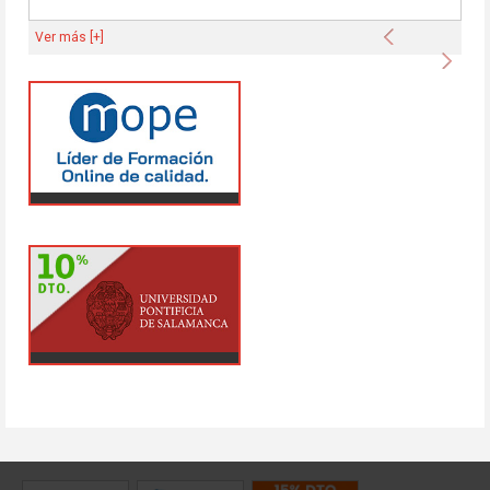
Anterior
Ver más [+]
Sigu