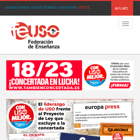
USO.ES
QUIÉNES SOMOS
·
DÓNDE ESTAMOS
·
CONTACTAR
·
AFÍLIATE
Menú