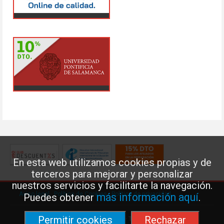
En esta web utilizamos cookies propias y de
terceros para mejorar y personalizar
nuestros servicios y facilitarte la navegación.
Aviso legal
·
Política de Cookies
·
Política de privacidad
más información aquí
Puedes obtener
.
Permitir cookies
Rechazar
Federación de Enseñanza de USO · Teléfono: 91 577 41 13 ·