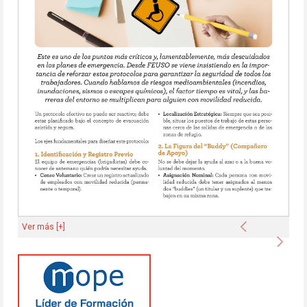
Anterior
Ver más [+]
Sigu