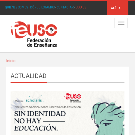
USO.ES
QUIÉNES SOMOS
·
DÓNDE ESTAMOS
·
CONTACTAR
·
AFÍLIATE
Menú
Inicio
ACTUALIDAD