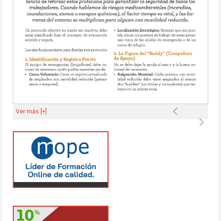
Anterior
Ver más [+]
Sigu