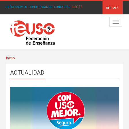
USO.ES
QUIÉNES SOMOS
·
DÓNDE ESTAMOS
·
CONTACTAR
·
AFÍLIATE
Menú
Inicio
ACTUALIDAD