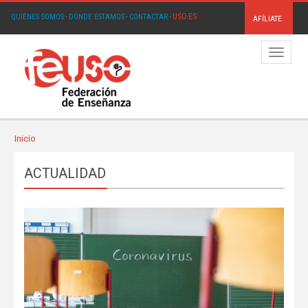
USO.ES
QUIÉNES SOMOS
·
DÓNDE ESTAMOS
·
CONTACTAR
·
AFÍLIATE
Menú
Inicio
ACTUALIDAD