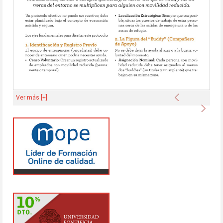
Anterior
Ver más [+]
Sigu