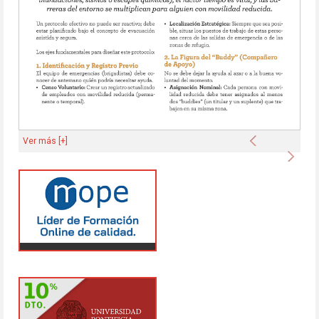
Anterior
Ver más [+]
Sigu