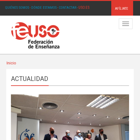
USO.ES
QUIÉNES SOMOS
·
DÓNDE ESTAMOS
·
CONTACTAR
·
AFÍLIATE
Menú
Inicio
ACTUALIDAD