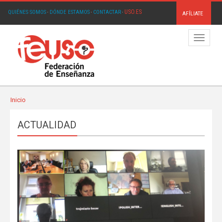
USO.ES
QUIÉNES SOMOS
·
DÓNDE ESTAMOS
·
CONTACTAR
·
AFÍLIATE
Menú
Inicio
ACTUALIDAD