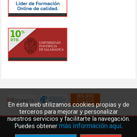
En esta web utilizamos cookies propias y de
terceros para mejorar y personalizar
nuestros servicios y facilitarte la navegación.
Aviso legal
·
Política de Cookies
·
Política de privacidad
más información aquí
Puedes obtener
.