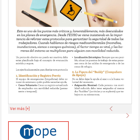
Anterior
Ver más [+]
Sigu