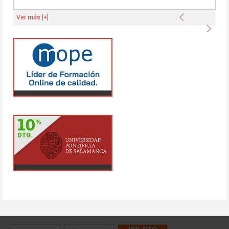
Anterior
Ver más [+]
Sigu