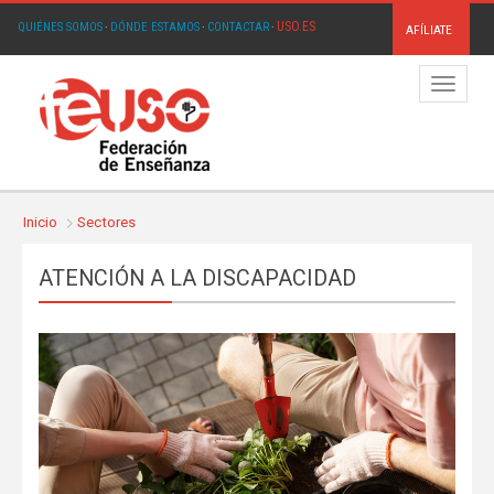
USO.ES
QUIÉNES SOMOS
·
DÓNDE ESTAMOS
·
CONTACTAR
·
AFÍLIATE
Menú
Inicio
Sectores
ATENCIÓN A LA DISCAPACIDAD