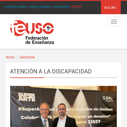
USO.ES
QUIÉNES SOMOS
·
DÓNDE ESTAMOS
·
CONTACTAR
·
AFÍLIATE
Menú
Inicio
Sectores
ATENCIÓN A LA DISCAPACIDAD