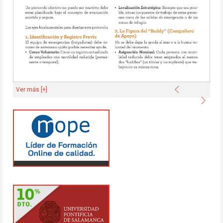
Anterior
Ver más [+]
Sigu