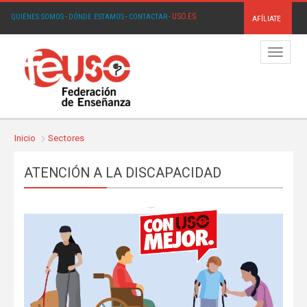
USO.ES
QUIÉNES SOMOS
·
DÓNDE ESTAMOS
·
CONTACTAR
·
AFÍLIATE
Menú
Inicio
Sectores
ATENCIÓN A LA DISCAPACIDAD