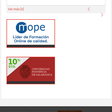
Anterior
Ver más [+]
Sigu