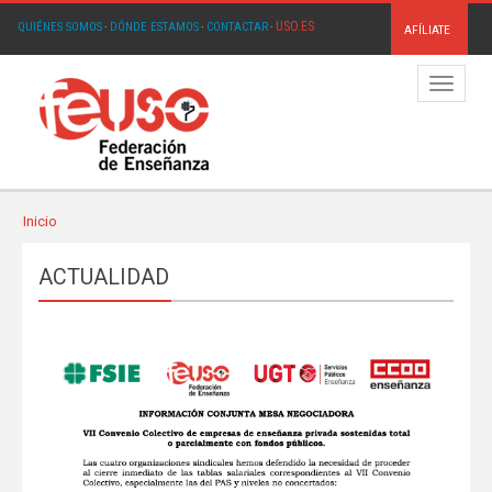
USO.ES
QUIÉNES SOMOS
·
DÓNDE ESTAMOS
·
CONTACTAR
·
AFÍLIATE
Menú
Inicio
ACTUALIDAD