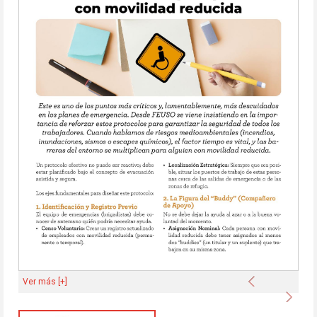
Anterior
Ver más [+]
Sigu