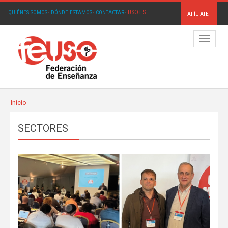
USO.ES
QUIÉNES SOMOS
·
DÓNDE ESTAMOS
·
CONTACTAR
·
AFÍLIATE
Menú
Inicio
SECTORES